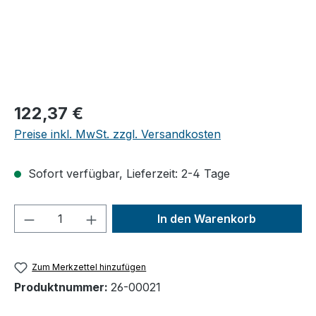
Regulärer Preis:
122,37 €
Preise inkl. MwSt. zzgl. Versandkosten
Sofort verfügbar, Lieferzeit: 2-4 Tage
Produkt Anzahl: Gib den gewünschten We
In den Warenkorb
Zum Merkzettel hinzufügen
Produktnummer:
26-00021