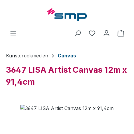
Zum Hauptinhalt springen
Ware
Kunstdruckmedien
Canvas
3647 LISA Artist Canvas 12m x
91,4cm
Bildergalerie überspringen