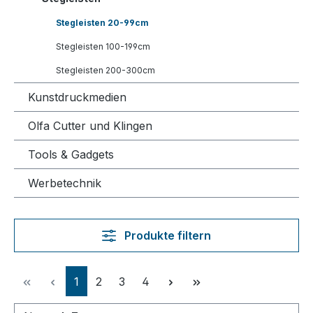
Stegleisten 20-99cm
Stegleisten 100-199cm
Stegleisten 200-300cm
Kunstdruckmedien
Olfa Cutter und Klingen
Tools & Gadgets
Werbetechnik
Produkte filtern
Seite
Seite
Seite
Seite
1
2
3
4