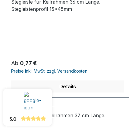
Stegleiste für Keilrahmen 36 cm Länge.
Stegleistenprofil 15*45mm
Regulärer Preis:
Ab
0,77 €
Preise inkl. MwSt. zzgl. Versandkosten
Details
5.0