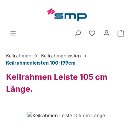
Zum Hauptinhalt springen
Ware
Keilrahmen
Keilrahmenleisten
Keilrahmenleisten 100-199cm
Keilrahmen Leiste 105 cm
Länge.
Bildergalerie überspringen