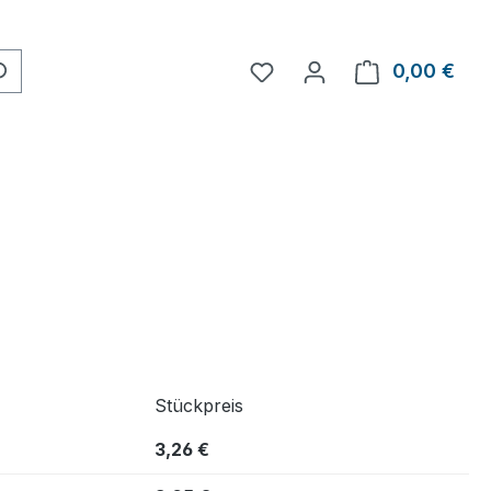
0,00 €
Ware
Stückpreis
3,26 €