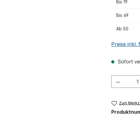
Bis
19
Bis
49
Ab
50
Preise inkl
Sofort ver
Produkt
Zum Merkze
Produktnu