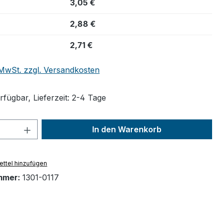
3,05 €
2,88 €
2,71 €
. MwSt. zzgl. Versandkosten
fügbar, Lieferzeit: 2-4 Tage
 Anzahl: Gib den gewünschten Wert ein 
In den Warenkorb
ttel hinzufügen
mmer:
1301-0117