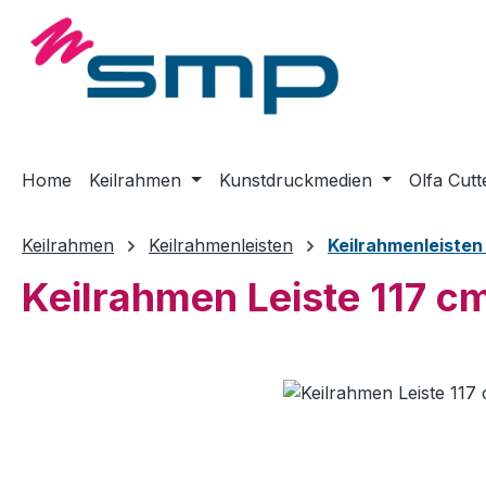
m Hauptinhalt springen
Zur Suche springen
Zur Hauptnavigation springen
Home
Keilrahmen
Kunstdruckmedien
Olfa Cutt
Keilrahmen
Keilrahmenleisten
Keilrahmenleiste
Keilrahmen Leiste 117 c
Bildergalerie überspringen