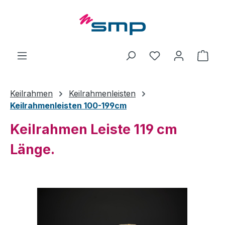
Zum Hauptinhalt springen
Ware
Keilrahmen
Keilrahmenleisten
Keilrahmenleisten 100-199cm
Keilrahmen Leiste 119 cm
Länge.
Bildergalerie überspringen