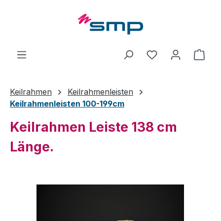
Zum Hauptinhalt springen
Ware
Keilrahmen
Keilrahmenleisten
Keilrahmenleisten 100-199cm
Keilrahmen Leiste 138 cm
Länge.
Bildergalerie überspringen