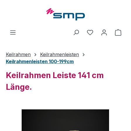
Zum Hauptinhalt springen
Ware
Keilrahmen
Keilrahmenleisten
Keilrahmenleisten 100-199cm
Keilrahmen Leiste 141 cm
Länge.
Bildergalerie überspringen