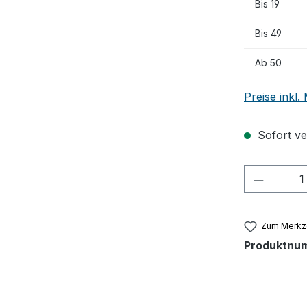
Bis
19
Bis
49
Ab
50
Preise inkl
Sofort ver
Produkt
Zum Merkze
Produktnu