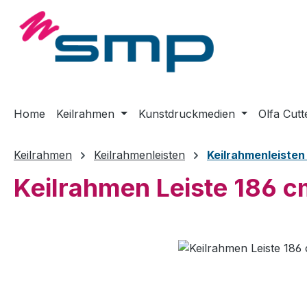
m Hauptinhalt springen
Zur Suche springen
Zur Hauptnavigation springen
Home
Keilrahmen
Kunstdruckmedien
Olfa Cutt
Keilrahmen
Keilrahmenleisten
Keilrahmenleiste
Keilrahmen Leiste 186 c
Bildergalerie überspringen