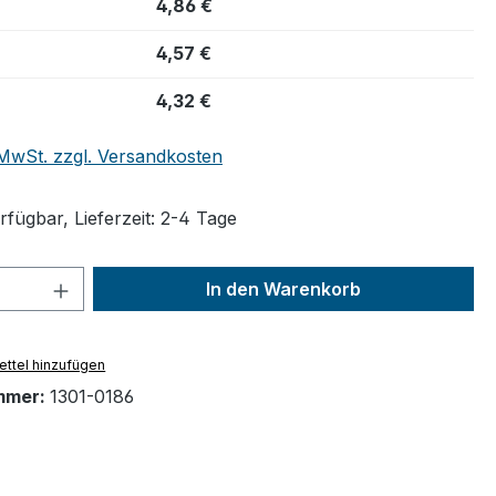
4,86 €
4,57 €
4,32 €
. MwSt. zzgl. Versandkosten
fügbar, Lieferzeit: 2-4 Tage
 Anzahl: Gib den gewünschten Wert ein 
In den Warenkorb
ttel hinzufügen
mmer:
1301-0186