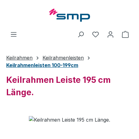
Zum Hauptinhalt springen
Ware
Keilrahmen
Keilrahmenleisten
Keilrahmenleisten 100-199cm
Keilrahmen Leiste 195 cm
Länge.
Bildergalerie überspringen