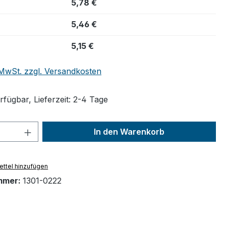
5,78 €
5,46 €
5,15 €
. MwSt. zzgl. Versandkosten
fügbar, Lieferzeit: 2-4 Tage
 Anzahl: Gib den gewünschten Wert ein 
In den Warenkorb
ttel hinzufügen
mmer:
1301-0222