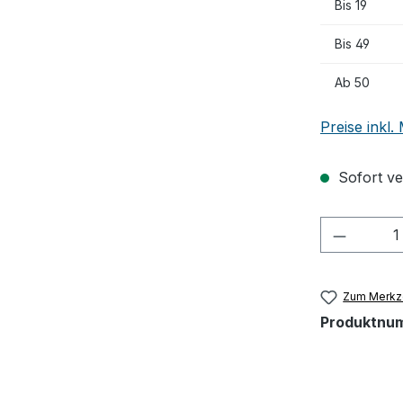
Bis
19
Bis
49
Ab
50
Preise inkl
Sofort ver
Produkt
Zum Merkze
Produktnu