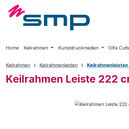
m Hauptinhalt springen
Zur Suche springen
Zur Hauptnavigation springen
Home
Keilrahmen
Kunstdruckmedien
Olfa Cutt
Keilrahmen
Keilrahmenleisten
Keilrahmenleiste
Keilrahmen Leiste 222 
Bildergalerie überspringen