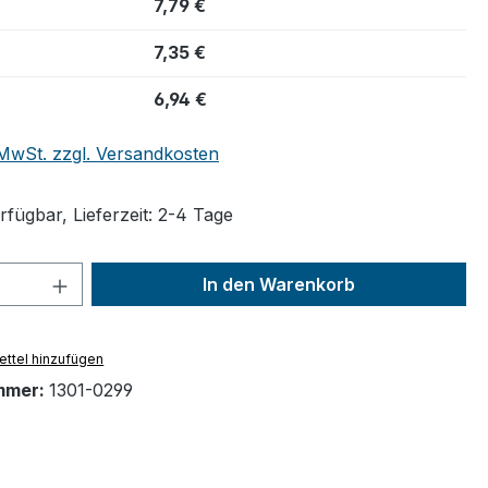
7,79 €
7,35 €
6,94 €
. MwSt. zzgl. Versandkosten
fügbar, Lieferzeit: 2-4 Tage
 Anzahl: Gib den gewünschten Wert ein 
In den Warenkorb
ttel hinzufügen
mmer:
1301-0299