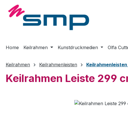
m Hauptinhalt springen
Zur Suche springen
Zur Hauptnavigation springen
Home
Keilrahmen
Kunstdruckmedien
Olfa Cutt
Keilrahmen
Keilrahmenleisten
Keilrahmenleiste
Keilrahmen Leiste 299 
Bildergalerie überspringen