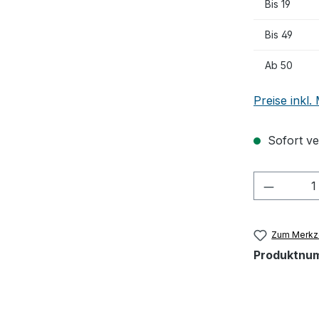
Bis
19
Bis
49
Ab
50
Preise inkl
Sofort ver
Produkt
Zum Merkze
Produktnu