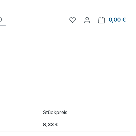
0,00 €
Ware
Stückpreis
8,33 €