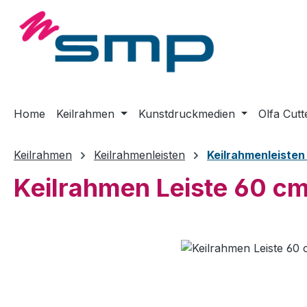
m Hauptinhalt springen
Zur Suche springen
Zur Hauptnavigation springen
Home
Keilrahmen
Kunstdruckmedien
Olfa Cutt
Keilrahmen
Keilrahmenleisten
Keilrahmenleiste
Keilrahmen Leiste 60 c
Bildergalerie überspringen