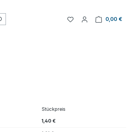
0,00 €
Ware
Stückpreis
1,40 €