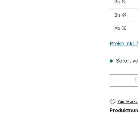
Bis
19
Bis
49
Ab
50
Preise inkl
Sofort ver
Produkt
Zum Merkze
Produktnu