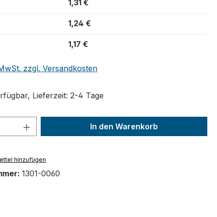
1,31 €
1,24 €
1,17 €
. MwSt. zzgl. Versandkosten
fügbar, Lieferzeit: 2-4 Tage
 Anzahl: Gib den gewünschten Wert ein 
In den Warenkorb
ttel hinzufügen
mmer:
1301-0060