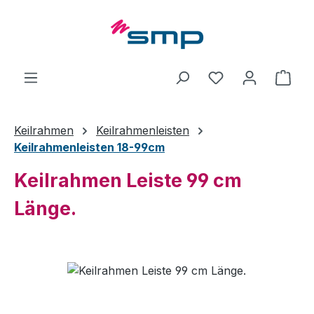
Zum Hauptinhalt springen
Ware
Keilrahmen
Keilrahmenleisten
Keilrahmenleisten 18-99cm
Keilrahmen Leiste 99 cm
Länge.
Bildergalerie überspringen