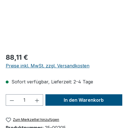
Regulärer Preis:
88,11 €
Preise inkl. MwSt. zzgl. Versandkosten
Sofort verfügbar, Lieferzeit: 2-4 Tage
Produkt Anzahl: Gib den gewünschten We
In den Warenkorb
Zum Merkzettel hinzufügen
Produktnummer:
25-00205