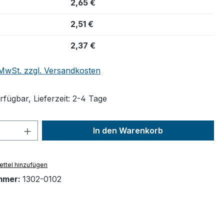
2,65 €
2,51 €
2,37 €
. MwSt. zzgl. Versandkosten
fügbar, Lieferzeit: 2-4 Tage
 Anzahl: Gib den gewünschten Wert ein 
In den Warenkorb
ttel hinzufügen
mmer:
1302-0102