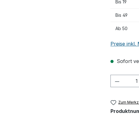
Bis
19
Bis
49
Ab
50
Preise inkl
Sofort ver
Produkt
Zum Merkze
Produktnu