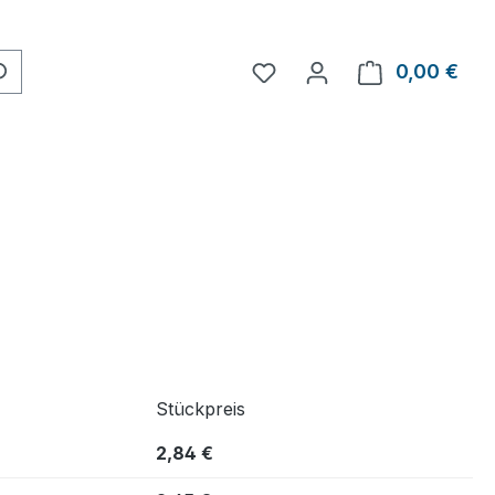
0,00 €
Ware
Stückpreis
2,84 €