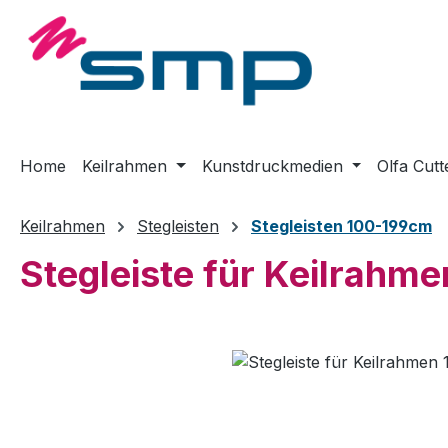
m Hauptinhalt springen
Zur Suche springen
Zur Hauptnavigation springen
Home
Keilrahmen
Kunstdruckmedien
Olfa Cutt
Keilrahmen
Stegleisten
Stegleisten 100-199cm
Stegleiste für Keilrahm
Bildergalerie überspringen