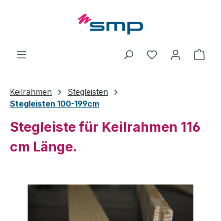
Zum Hauptinhalt springen
Ware
Keilrahmen
Stegleisten
Stegleisten 100-199cm
Stegleiste für Keilrahmen 116
cm Länge.
Bildergalerie überspringen