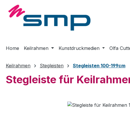
m Hauptinhalt springen
Zur Suche springen
Zur Hauptnavigation springen
Home
Keilrahmen
Kunstdruckmedien
Olfa Cutt
Keilrahmen
Stegleisten
Stegleisten 100-199cm
Stegleiste für Keilrahm
Bildergalerie überspringen