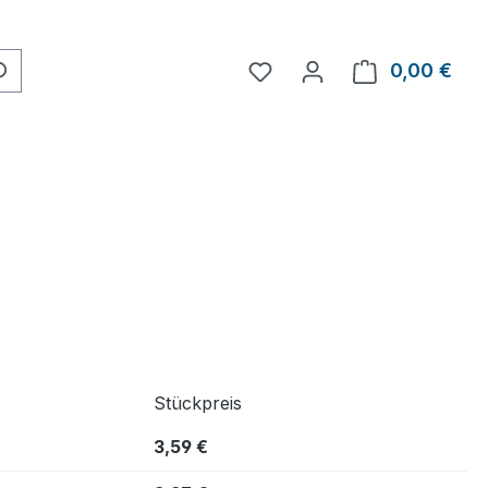
0,00 €
Ware
Stückpreis
3,59 €