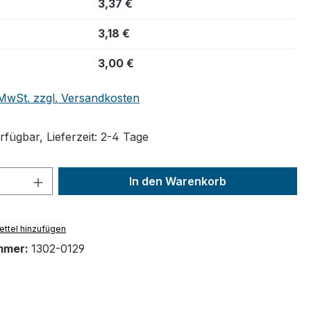
3,37 €
3,18 €
3,00 €
. MwSt. zzgl. Versandkosten
fügbar, Lieferzeit: 2-4 Tage
 Anzahl: Gib den gewünschten Wert ein 
In den Warenkorb
ttel hinzufügen
mmer:
1302-0129