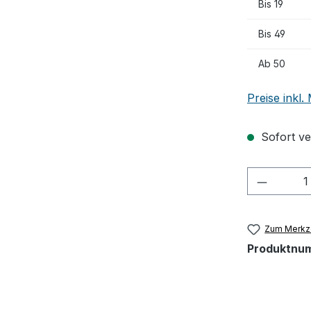
Bis
19
Bis
49
Ab
50
Preise inkl
Sofort ver
Produkt
Zum Merkze
Produktnu