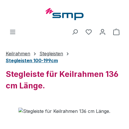
Zum Hauptinhalt springen
Ware
Keilrahmen
Stegleisten
Stegleisten 100-199cm
Stegleiste für Keilrahmen 136
cm Länge.
Bildergalerie überspringen