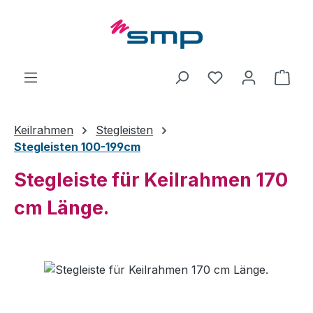
Zum Hauptinhalt springen
Ware
Keilrahmen
Stegleisten
Stegleisten 100-199cm
Stegleiste für Keilrahmen 170
cm Länge.
Bildergalerie überspringen