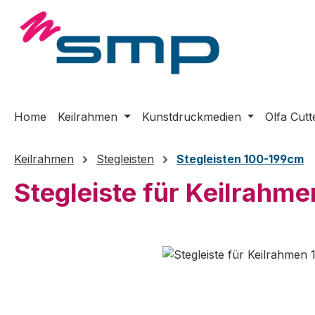
m Hauptinhalt springen
Zur Suche springen
Zur Hauptnavigation springen
Home
Keilrahmen
Kunstdruckmedien
Olfa Cutt
Keilrahmen
Stegleisten
Stegleisten 100-199cm
Stegleiste für Keilrahm
Bildergalerie überspringen