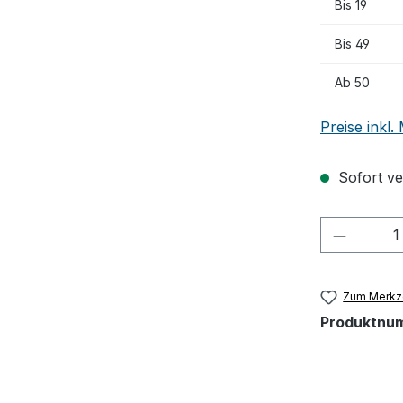
Bis
19
Bis
49
Ab
50
Preise inkl
Sofort ver
Produkt
Zum Merkze
Produktnu