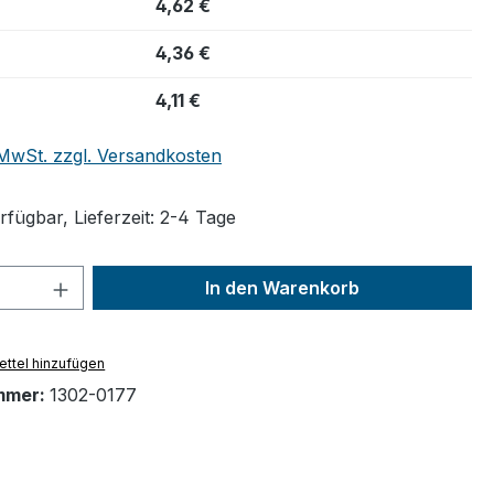
4,62 €
4,36 €
4,11 €
. MwSt. zzgl. Versandkosten
fügbar, Lieferzeit: 2-4 Tage
 Anzahl: Gib den gewünschten Wert ein 
In den Warenkorb
ttel hinzufügen
mmer:
1302-0177