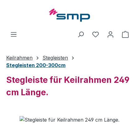
Zum Hauptinhalt springen
Ware
Keilrahmen
Stegleisten
Stegleisten 200-300cm
Stegleiste für Keilrahmen 249
cm Länge.
Bildergalerie überspringen