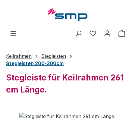
Zum Hauptinhalt springen
Ware
Keilrahmen
Stegleisten
Stegleisten 200-300cm
Stegleiste für Keilrahmen 261
cm Länge.
Bildergalerie überspringen