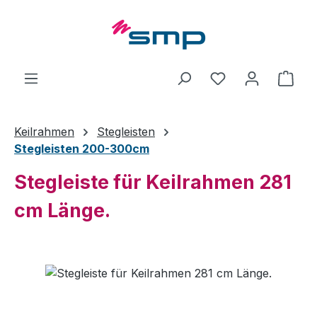
Zum Hauptinhalt springen
Ware
Keilrahmen
Stegleisten
Stegleisten 200-300cm
Stegleiste für Keilrahmen 281
cm Länge.
Bildergalerie überspringen