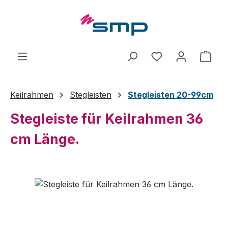
Zum Hauptinhalt springen
Ware
Keilrahmen
Stegleisten
Stegleisten 20-99cm
Stegleiste für Keilrahmen 36
cm Länge.
Bildergalerie überspringen