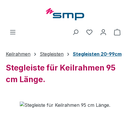
Zum Hauptinhalt springen
Ware
Keilrahmen
Stegleisten
Stegleisten 20-99cm
Stegleiste für Keilrahmen 95
cm Länge.
Bildergalerie überspringen